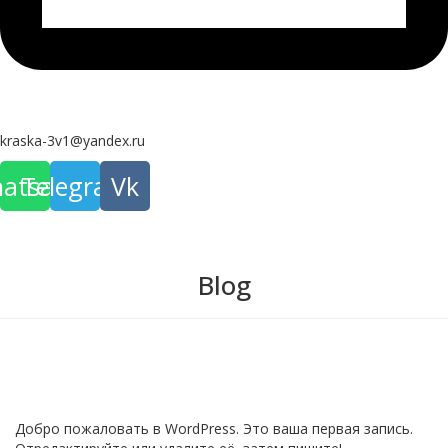
kraska-3v1@yandex.ru
atsapp
Telegram
Vk
Blog
Без рубрики
Привет, мир!
Добро пожаловать в WordPress. Это ваша первая запись.