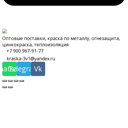
lako-kraska2010@yandex.ru
Оптовые поставки, краска по металлу, огнезащита,
цинкокраска, теплоизоляция
+7 900 967-91-77
kraska-3v1@yandex.ru
hatsapp
Telegram
Vk